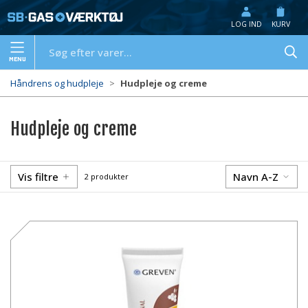
LOG IND
KURV
MENU
Håndrens og hudpleje
Hudpleje og creme
Hudpleje og creme
Vis filtre
Navn A-Z
2 produkter