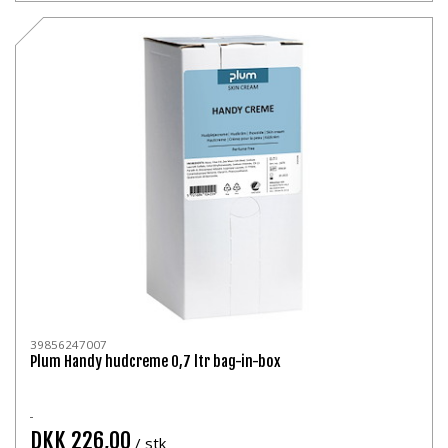
39856247007
Plum Handy hudcreme 0,7 ltr bag-in-box
DKK 226,00
/ stk