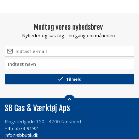
Modtag vores nyhedsbrev
Nyheder og katalog - én gang om måneden
Tilmeld
SB Gas & Værktøj ApS
Ringstedgade 150 - 4700 Næstved
+45 5573 9192
info@sbbutik.dk