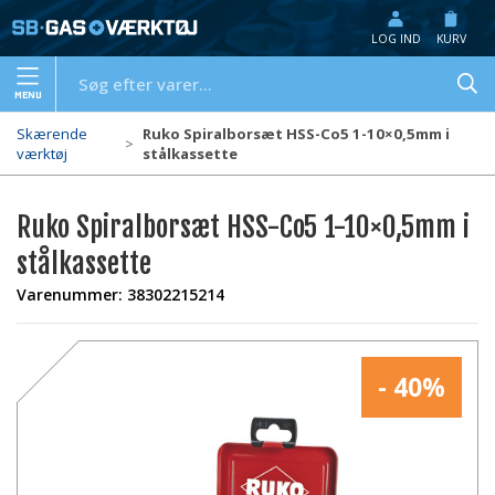
LOG IND
KURV
MENU
Skærende
Ruko Spiralborsæt HSS-Co5 1-10×0,5mm i
værktøj
stålkassette
Ruko Spiralborsæt HSS-Co5 1-10×0,5mm i
stålkassette
Varenummer:
38302215214
- 40%