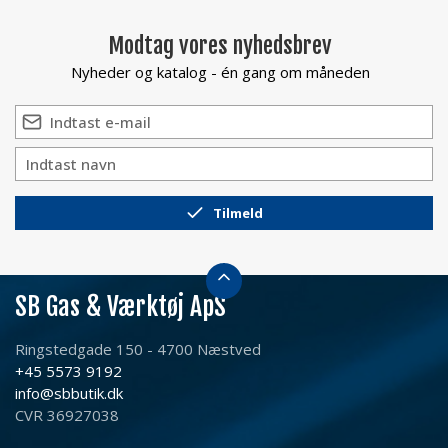
Modtag vores nyhedsbrev
Nyheder og katalog - én gang om måneden
Tilmeld
SB Gas & Værktøj ApS
Ringstedgade 150 - 4700 Næstved
+45 5573 9192
info@sbbutik.dk
CVR 36927038