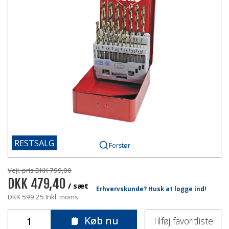
RESTSALG
Forstør
Vejl. pris DKK 799,00
DKK 479,40
/ sæt
Erhvervskunde? Husk at logge ind!
DKK 599,25 Inkl. moms
Køb nu
Tilføj favoritliste