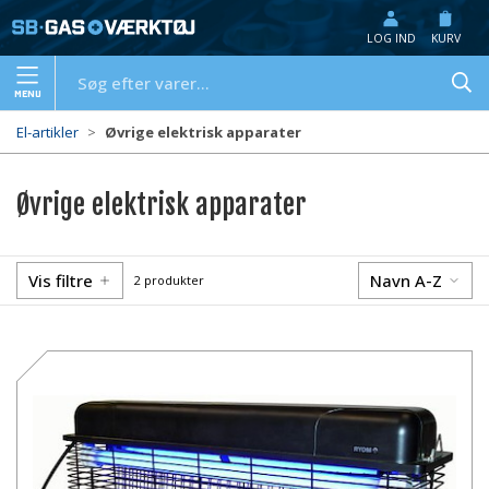
LOG IND
KURV
MENU
El-artikler
Øvrige elektrisk apparater
Øvrige elektrisk apparater
Vis filtre
Navn A-Z
2 produkter