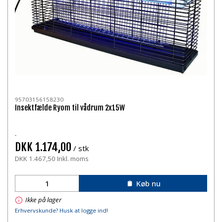
95703156158230
Insektfælde Ryom til vådrum 2x15W
DKK 1.174,00
/ stk
DKK 1.467,50 Inkl. moms
Køb nu
Ikke på lager
Erhvervskunde? Husk at logge ind!