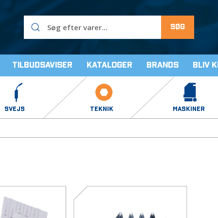
Søg
Tilbudsaviser
Kataloger
Brands
Bliv 
SVEJS
TEKNIK
MASKINER