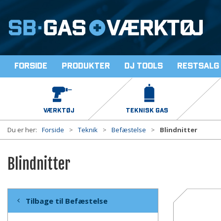
Forside
Produkter
DJ Tools
Restsalg
VÆRKTØJ
TEKNISK GAS
Du er her:
Forside
Teknik
Befæstelse
Blindnitter
Blindnitter
Tilbage til Befæstelse