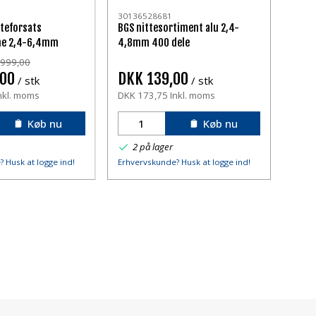
30136528681
tteforsats
BGS nittesortiment alu 2,4-
ne 2,4-6,4mm
4,8mm 400 dele
K 999,00
,00
DKK 139,00
/ stk
/ stk
nkl. moms
DKK 173,75 Inkl. moms
Køb nu
Køb nu
2 på lager
 Husk at logge ind!
Erhvervskunde? Husk at logge ind!