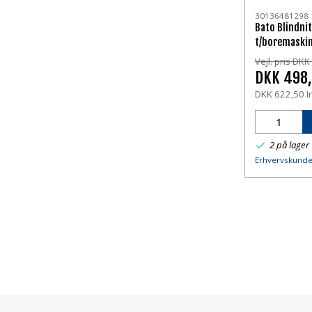
30136481298
Bato Blindni
t/boremaski
Vejl. pris DK
DKK 498
DKK 622,50 I
2 på lager
Erhvervskunde?